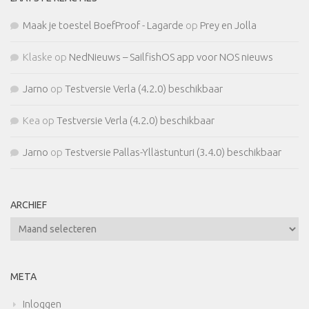
Maak je toestel BoefProof - Lagarde
op
Prey en Jolla
Klaske
op
NedNieuws – SailfishOS app voor NOS nieuws
Jarno
op
Testversie Verla (4.2.0) beschikbaar
Kea
op
Testversie Verla (4.2.0) beschikbaar
Jarno
op
Testversie Pallas-Yllästunturi (3.4.0) beschikbaar
ARCHIEF
Archief
META
Inloggen