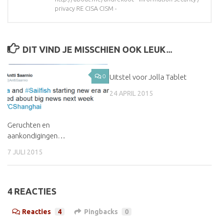
privacy RE CISA CISM -
DIT VIND JE MISSCHIEN OOK LEUK...
0
Uitstel voor Jolla Tablet
0
24 APRIL 2015
Geruchten en
aankondigingen…
7 JULI 2015
4 REACTIES
Reacties
4
Pingbacks
0