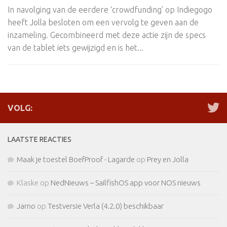
In navolging van de eerdere ‘crowdfunding’ op Indiegogo
heeft Jolla besloten om een vervolg te geven aan de
inzameling. Gecombineerd met deze actie zijn de specs
van de tablet iets gewijzigd en is het...
VOLG:
LAATSTE REACTIES
Maak je toestel BoefProof - Lagarde
op
Prey en Jolla
Klaske
op
NedNieuws – SailfishOS app voor NOS nieuws
Jarno
op
Testversie Verla (4.2.0) beschikbaar