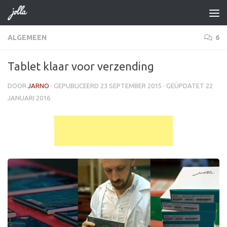
Doorgaan naar inhoud
ALGEMEEN
6
Tablet klaar voor verzending
DOOR
JARNO
· GEPUBLICEERD
23 SEPTEMBER 2015
· GEÜPDATET
22
JANUARI 2016