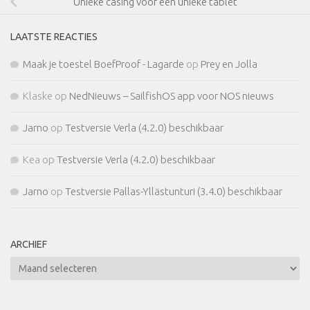
Unieke casing voor een unieke tablet
LAATSTE REACTIES
Maak je toestel BoefProof - Lagarde
op
Prey en Jolla
Klaske
op
NedNieuws – SailfishOS app voor NOS nieuws
Jarno
op
Testversie Verla (4.2.0) beschikbaar
Kea
op
Testversie Verla (4.2.0) beschikbaar
Jarno
op
Testversie Pallas-Yllästunturi (3.4.0) beschikbaar
ARCHIEF
Archief