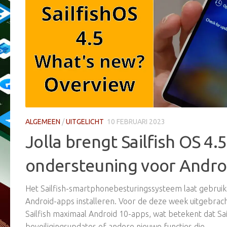
ALGEMEEN
/
UITGELICHT
10 FEBRUARI 2023
Jolla brengt Sailfish OS 4.
ondersteuning voor Andro
Het Sailfish-smartphonebesturingssysteem laat gebru
Android-apps installeren. Voor de deze week uitgebrac
Sailfish maximaal Android 10-apps, wat betekent dat Sa
beveiligingsupdates of andere nieuwe functies die...