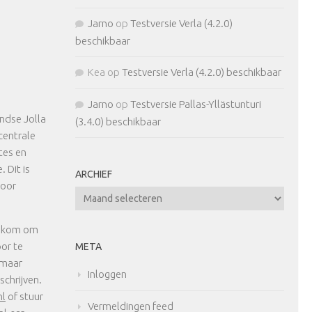
Jarno
op
Testversie Verla (4.2.0)
beschikbaar
Kea
op
Testversie Verla (4.2.0) beschikbaar
Jarno
op
Testversie Pallas-Yllästunturi
ndse Jolla
(3.4.0) beschikbaar
centrale
tes en
 Dit is
ARCHIEF
door
Archief
elkom om
oor te
META
 maar
Inloggen
schrijven.
nl
of stuur
Vermeldingen feed