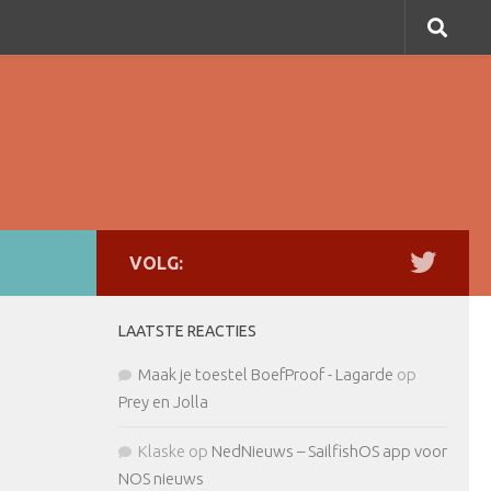
VOLG:
LAATSTE REACTIES
Maak je toestel BoefProof - Lagarde
op
Prey en Jolla
Klaske
op
NedNieuws – SailfishOS app voor
NOS nieuws