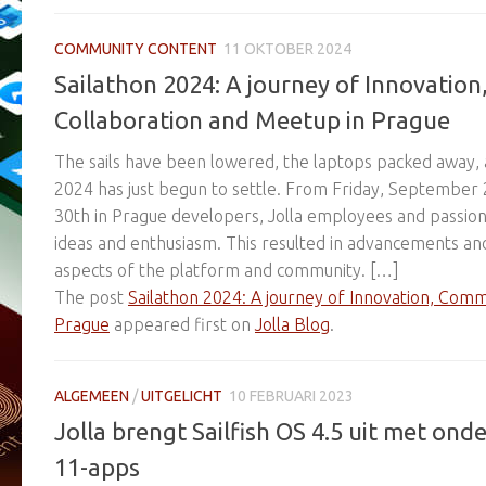
COMMUNITY CONTENT
11 OKTOBER 2024
Sailathon 2024: A journey of Innovatio
Collaboration and Meetup in Prague
The sails have been lowered, the laptops packed away, 
2024 has just begun to settle. From Friday, Septembe
30th in Prague developers, Jolla employees and passionat
ideas and enthusiasm. This resulted in advancements a
aspects of the platform and community. […]
The post
Sailathon 2024: A journey of Innovation, Com
Prague
appeared first on
Jolla Blog
.
ALGEMEEN
/
UITGELICHT
10 FEBRUARI 2023
Jolla brengt Sailfish OS 4.5 uit met on
11-apps