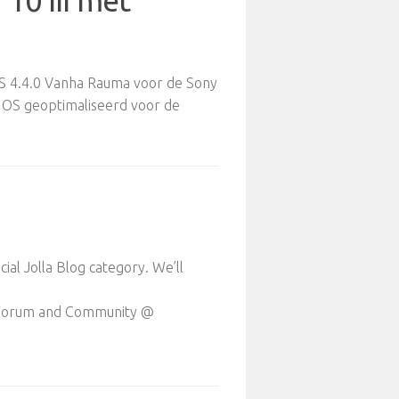
10 III met
OS 4.4.0 Vanha Rauma voor de Sony
sh OS geoptimaliseerd voor de
al Jolla Blog category. We’ll
h Forum and Community @