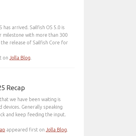
 has arrived. Sailfish OS 5.0 is
or milestone with more than 300
 the release of Sailfish Core for
t on
Jolla Blog
.
25 Recap
that we have been waiting is
ted devices. Generally speaking
ck and keep feeding the input.
cap
appeared first on
Jolla Blog
.