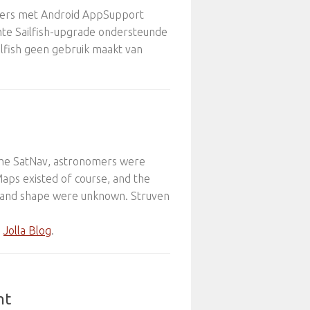
ikers met Android AppSupport
hte Sailfish-upgrade ondersteunde
ilfish geen gebruik maakt van
 the SatNav, astronomers were
Maps existed of course, and the
ze and shape were unknown. Struven
n
Jolla Blog
.
ht