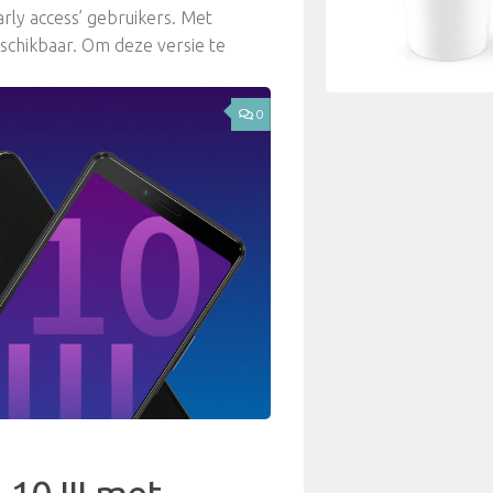
arly access’ gebruikers. Met
eschikbaar. Om deze versie te
0