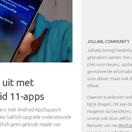
JOLLANL COMMUNITY
JollaNL brengt Nederla
gebruikers samen. Een 
plek voor nieuws, upda
gerelateerde informatie.
voor elkaar, maar ook 
5 uit met
elkaar.
id 11-apps
Daarom is iedereen w
bij te dragen. Dit kan d
ikers met Android AppSupport
reageren op berichten,
hte Sailfish-upgrade ondersteunde
vooral ook door zelf te 
ilfish geen gebruik maakt van
Benader ons via
@jolla