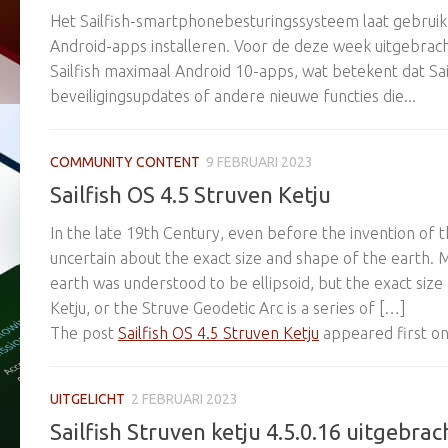
Het Sailfish-smartphonebesturingssysteem laat gebru
Android-apps installeren. Voor de deze week uitgebrac
Sailfish maximaal Android 10-apps, wat betekent dat Sa
beveiligingsupdates of andere nieuwe functies die...
COMMUNITY CONTENT
9 FEBRUARI 2023
Sailfish OS 4.5 Struven Ketju
In the late 19th Century, even before the invention of
uncertain about the exact size and shape of the earth. 
earth was understood to be ellipsoid, but the exact si
Ketju, or the Struve Geodetic Arc is a series of […]
The post
Sailfish OS 4.5 Struven Ketju
appeared first o
UITGELICHT
2 FEBRUARI 2023
Sailfish Struven ketju 4.5.0.16 uitgebrac