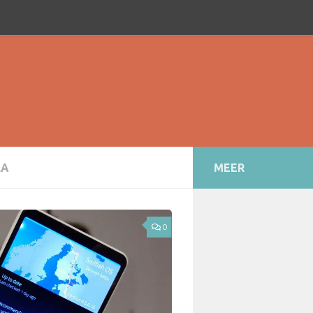
LA
MEER
0