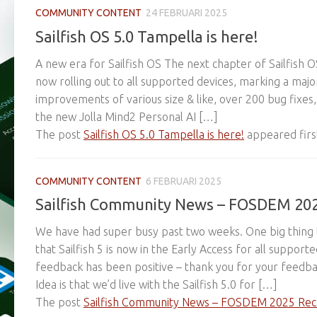
COMMUNITY CONTENT
24 FEBRUARI 2025
Sailfish OS 5.0 Tampella is here!
A new era for Sailfish OS The next chapter of Sailfish OS
now rolling out to all supported devices, marking a maj
improvements of various size & like, over 200 bug fixes,
the new Jolla Mind2 Personal AI […]
The post
Sailfish OS 5.0 Tampella is here!
appeared firs
COMMUNITY CONTENT
6 FEBRUARI 2025
Sailfish Community News – FOSDEM 20
We have had super busy past two weeks. One big thing 
that Sailfish 5 is now in the Early Access for all suppor
feedback has been positive – thank you for your feedba
Idea is that we’d live with the Sailfish 5.0 for […]
The post
Sailfish Community News – FOSDEM 2025 Re