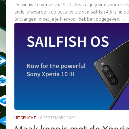
De nieuwste versie van Sailfish is vrijgegeven voor de ‘e
andere woorden, de beta-versie van Sailfish 4.5 is nu b
ontvangen, moet je je hiervoor hebben opgegeven....
UITGELICHT
18 SEPTEMBER 2022