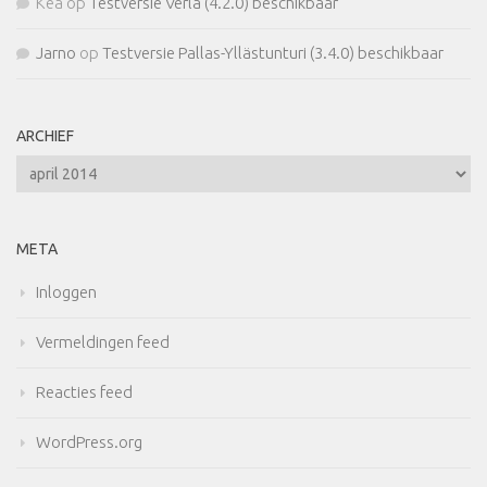
Kea
op
Testversie Verla (4.2.0) beschikbaar
Jarno
op
Testversie Pallas-Yllästunturi (3.4.0) beschikbaar
ARCHIEF
Archief
META
Inloggen
Vermeldingen feed
Reacties feed
WordPress.org