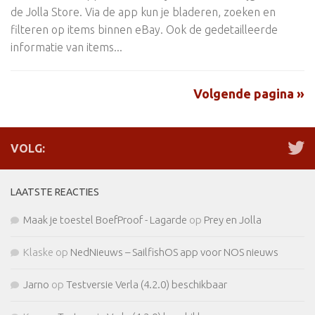
de Jolla Store. Via de app kun je bladeren, zoeken en
filteren op items binnen eBay. Ook de gedetailleerde
informatie van items...
Volgende pagina »
VOLG:
LAATSTE REACTIES
Maak je toestel BoefProof - Lagarde
op
Prey en Jolla
Klaske
op
NedNieuws – SailfishOS app voor NOS nieuws
Jarno
op
Testversie Verla (4.2.0) beschikbaar