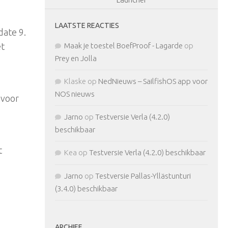
LAATSTE REACTIES
date 9.
Maak je toestel BoefProof - Lagarde
op
et
Prey en Jolla
Klaske
op
NedNieuws – SailfishOS app voor
NOS nieuws
 voor
Jarno
op
Testversie Verla (4.2.0)
beschikbaar
t
Kea
op
Testversie Verla (4.2.0) beschikbaar
Jarno
op
Testversie Pallas-Yllästunturi
(3.4.0) beschikbaar
ARCHIEF