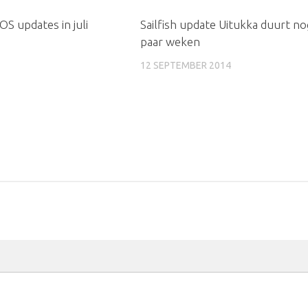
0
OS updates in juli
Sailfish update Uitukka duurt no
paar weken
12 SEPTEMBER 2014