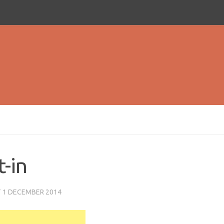
t-in
T
1 DECEMBER 2014