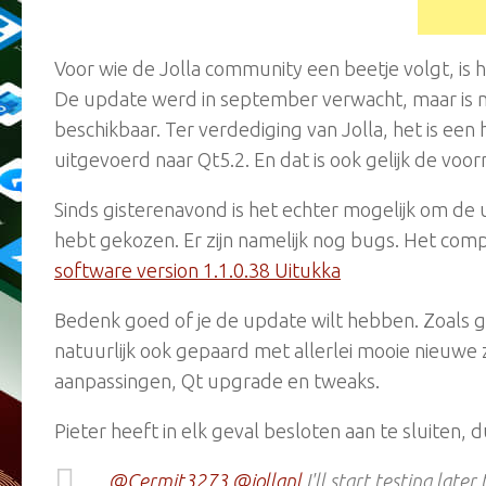
Voor wie de Jolla community een beetje volgt, is 
De update werd in september verwacht, maar is 
beschikbaar. Ter verdediging van Jolla, het is een
uitgevoerd naar Qt5.2. En dat is ook gelijk de vo
Sinds gisterenavond is het echter mogelijk om de u
hebt gekozen. Er zijn namelijk nog bugs. Het com
software version 1.1.0.38 Uitukka
Bedenk goed of je de update wilt hebben. Zoals 
natuurlijk ook gepaard met allerlei mooie nieuwe z
aanpassingen, Qt upgrade en tweaks.
Pieter heeft in elk geval besloten aan te sluiten, 
@Cermit3273
@jollanl
I'll start testing later