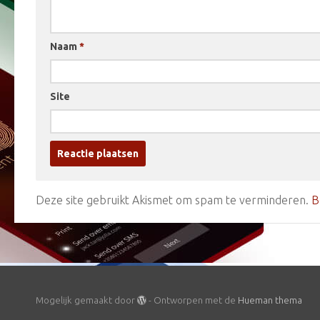
Naam
*
Site
Deze site gebruikt Akismet om spam te verminderen.
B
Mogelijk gemaakt door
- Ontworpen met de
Hueman thema