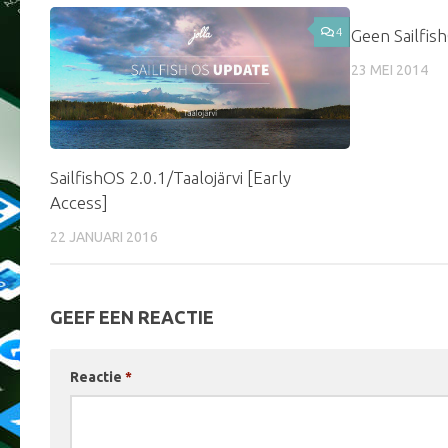
4
Geen Sailfish
23 MEI 2014
SailfishOS 2.0.1/Taalojärvi [Early
Access]
22 JANUARI 2016
GEEF EEN REACTIE
Reactie
*