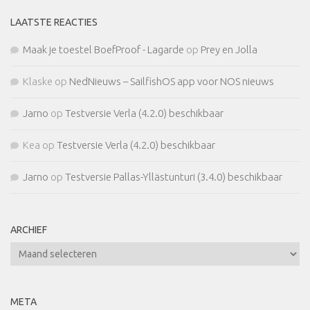
LAATSTE REACTIES
Maak je toestel BoefProof - Lagarde
op
Prey en Jolla
Klaske
op
NedNieuws – SailfishOS app voor NOS nieuws
Jarno
op
Testversie Verla (4.2.0) beschikbaar
Kea
op
Testversie Verla (4.2.0) beschikbaar
Jarno
op
Testversie Pallas-Yllästunturi (3.4.0) beschikbaar
ARCHIEF
Archief
META