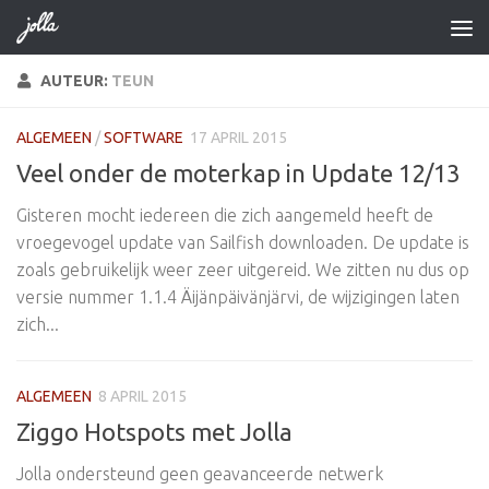
Doorgaan naar inhoud
AUTEUR:
TEUN
ALGEMEEN
/
SOFTWARE
17 APRIL 2015
Veel onder de moterkap in Update 12/13
Gisteren mocht iedereen die zich aangemeld heeft de
vroegevogel update van Sailfish downloaden. De update is
zoals gebruikelijk weer zeer uitgereid. We zitten nu dus op
versie nummer 1.1.4 Äijänpäivänjärvi, de wijzigingen laten
zich...
ALGEMEEN
8 APRIL 2015
Ziggo Hotspots met Jolla
Jolla ondersteund geen geavanceerde netwerk