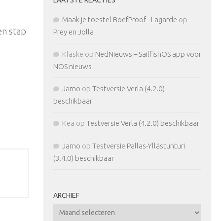
Maak je toestel BoefProof - Lagarde
op
een stap
Prey en Jolla
Klaske
op
NedNieuws – SailfishOS app voor
NOS nieuws
Jarno
op
Testversie Verla (4.2.0)
beschikbaar
Kea
op
Testversie Verla (4.2.0) beschikbaar
Jarno
op
Testversie Pallas-Yllästunturi
(3.4.0) beschikbaar
ARCHIEF
Archief