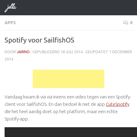
Doorgaan naar inhoud
APPS
0
Spotify voor SailfishOS
DOOR
JARNO
· GEPUBLICEERD
18 JULI 2014
· GEÜPDATET
1 DECEMBER
2014
Vandaag kwam ik via via ineens een video tegen van een Spotify-
client voor SailfishOS. En dan bedoel ik niet de app
CuteSpotify
die het heel aardig doet op het platform, maar een echte
Spotify-app.