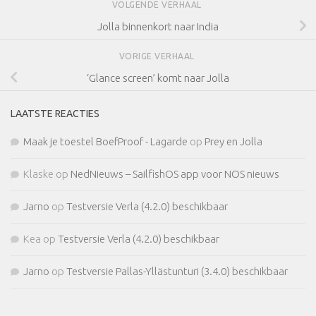
VOLGENDE VERHAAL
Jolla binnenkort naar India
VORIGE VERHAAL
‘Glance screen’ komt naar Jolla
LAATSTE REACTIES
Maak je toestel BoefProof - Lagarde
op
Prey en Jolla
Klaske
op
NedNieuws – SailfishOS app voor NOS nieuws
Jarno
op
Testversie Verla (4.2.0) beschikbaar
Kea
op
Testversie Verla (4.2.0) beschikbaar
Jarno
op
Testversie Pallas-Yllästunturi (3.4.0) beschikbaar