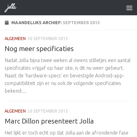
Doorgaan naar inhoud
MAANDELIJKS ARCHIEF:
SEPTEMBER 2013
ALGEMEEN
30 SEPTEMBER 2013
Nog meer specificaties
Nadat Jolla bijna twee weken al ineens stilletjes een aantal
specificaties vrijgaf op haar site, is dit nu weer gebeurt.
Naast de ‘hardware-specs’ en bevestigde Android-app-
compatibiliteit zijn er nu ook de volgende specificaties
bekend:...
ALGEMEEN
26 SEPTEMBER 2013
Marc Dillon presenteert Jolla
Het lijkt er toch echt op dat Jolla aan de afrondende fase