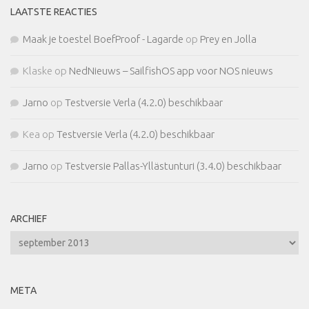
LAATSTE REACTIES
Maak je toestel BoefProof - Lagarde
op
Prey en Jolla
Klaske
op
NedNieuws – SailfishOS app voor NOS nieuws
Jarno
op
Testversie Verla (4.2.0) beschikbaar
Kea
op
Testversie Verla (4.2.0) beschikbaar
Jarno
op
Testversie Pallas-Yllästunturi (3.4.0) beschikbaar
ARCHIEF
Archief
META