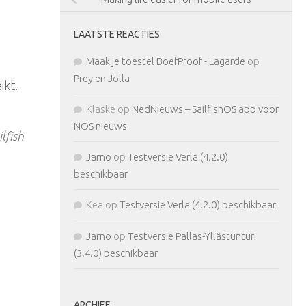
LAATSTE REACTIES
Maak je toestel BoefProof - Lagarde
op
Prey en Jolla
ikt.
Klaske
op
NedNieuws – SailfishOS app voor
NOS nieuws
lfish
Jarno
op
Testversie Verla (4.2.0)
beschikbaar
Kea
op
Testversie Verla (4.2.0) beschikbaar
Jarno
op
Testversie Pallas-Yllästunturi
(3.4.0) beschikbaar
ARCHIEF