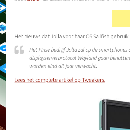
Het nieuws dat Jolla voor haar OS Sailfish gebrui
Het Finse bedrijf Jolla zal op de smartphones 
displayserverprotocol Wayland gaan benutten 
worden eind dit jaar verwacht.
Lees het complete artikel op Tweakers.