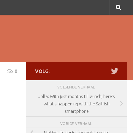
0
VOLG:
VOLGENDE VERHAAL
Jolla: With just months til launch, here’s
what’s happening with the Sailfish
smartphone
VORIGE VERHAAL
Making life easier for mobile users