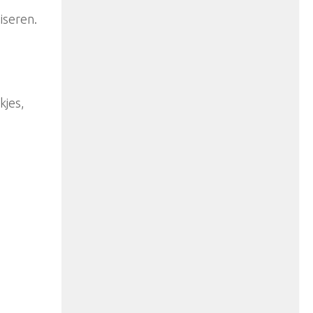
iseren.
kjes,