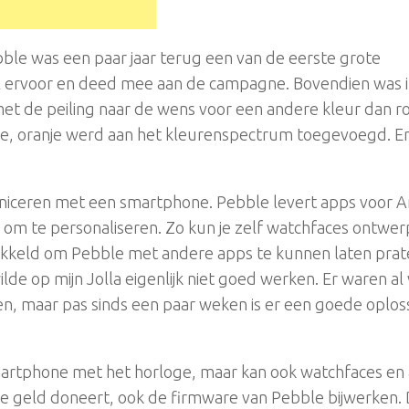
ble was een paar jaar terug een van de eerste grote
el ervoor en deed mee aan de campagne. Bovendien was i
et de peiling naar de wens voor een andere kleur dan ro
nige, oranje werd aan het kleurenspectrum toegevoegd. E
niceren met een smartphone. Pebble levert apps voor A
n om te personaliseren. Zo kun je zelf watchfaces ontwe
wikkeld om Pebble met andere apps te kunnen laten prat
de op mijn Jolla eigenlijk niet goed werken. Er waren al v
jgen, maar pas sinds een paar weken is er een goede oplos
 smartphone met het horloge, maar kan ook watchfaces en
s je geld doneert, ook de firmware van Pebble bijwerken.