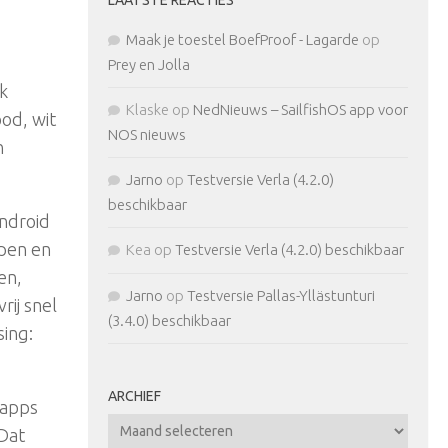
Maak je toestel BoefProof - Lagarde
op
Prey en Jolla
k
Klaske
op
NedNieuws – SailfishOS app voor
od, wit
NOS nieuws
n
Jarno
op
Testversie Verla (4.2.0)
beschikbaar
ndroid
rpen en
Kea
op
Testversie Verla (4.2.0) beschikbaar
en,
Jarno
op
Testversie Pallas-Yllästunturi
rij snel
(3.4.0) beschikbaar
sing:
ARCHIEF
 apps
Archief
 Dat