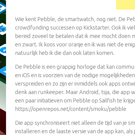
Wie kent Pebble, de smartwatch, nog niet. De Peb
crowdfunding successen op Kickstarter. Ook ik vi
bereid zoveel te betalen dat ik mee mocht doen m
en zwart. Ik koos voor oranje en ik was niet de e
natuurlijk heb ik die dan ook laten komen.
De Pebble is een grappig horloge dat kan commu
en iOS en is voorzien van de nodige mogelijkhede
verspreiden en zo zijn er inmiddels ook apps ont
denk aan runkeeper. Maar Android, tsja, die app wil
een paar initiatieven om Pebble op Sailfish te kri
https://openrepos.net/content/smoku/pebble
Die app synchroniseert niet alleen de tijd van je
installeren en de laaste versie van de app kan, al