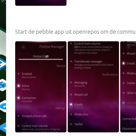
Start de pebble app uit openrepos om de communi