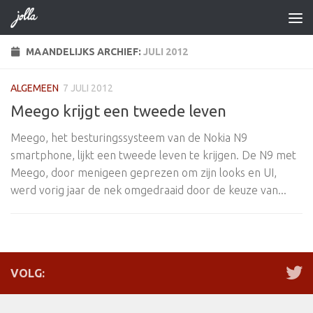
Doorgaan naar inhoud
MAANDELIJKS ARCHIEF:
JULI 2012
ALGEMEEN
7 JULI 2012
Meego krijgt een tweede leven
Meego, het besturingssysteem van de Nokia N9
smartphone, lijkt een tweede leven te krijgen. De N9 met
Meego, door menigeen geprezen om zijn looks en UI,
werd vorig jaar de nek omgedraaid door de keuze van...
VOLG: