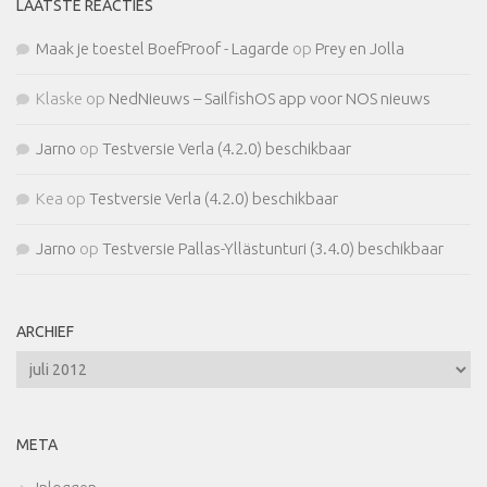
LAATSTE REACTIES
Maak je toestel BoefProof - Lagarde
op
Prey en Jolla
Klaske
op
NedNieuws – SailfishOS app voor NOS nieuws
Jarno
op
Testversie Verla (4.2.0) beschikbaar
Kea
op
Testversie Verla (4.2.0) beschikbaar
Jarno
op
Testversie Pallas-Yllästunturi (3.4.0) beschikbaar
ARCHIEF
Archief
META